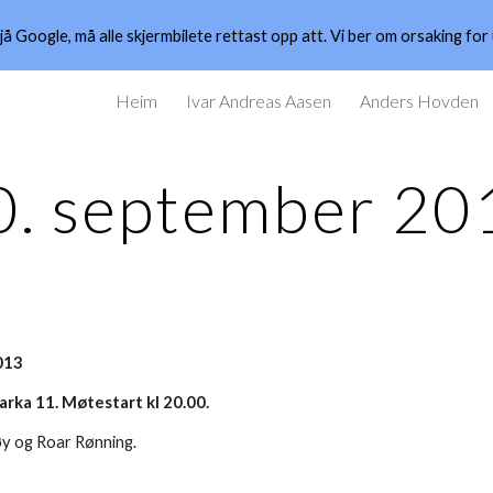
 Google, må alle skjermbilete rettast opp att. Vi ber om orsaking for 
ip to main content
Skip to navigat
Heim
Ivar Andreas Aasen
Anders Hovden
0. september 20
013
rka 11. Møtestart kl 20.00.
øy og Roar Rønning.