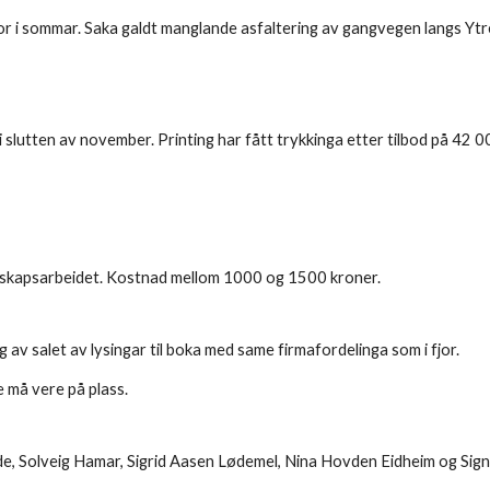
r i sommar. Saka galdt manglande asfaltering av gangvegen langs Yt
i slutten av november. Printing har fått trykkinga etter tilbod på 42 00
neskapsarbeidet. Kostnad mellom 1000 og 1500 kroner.
v salet av lysingar til boka med same firmafordelinga som i fjor.
 må vere på plass.
de, Solveig Hamar, Sigrid Aasen Lødemel, Nina Hovden Eidheim og Sign