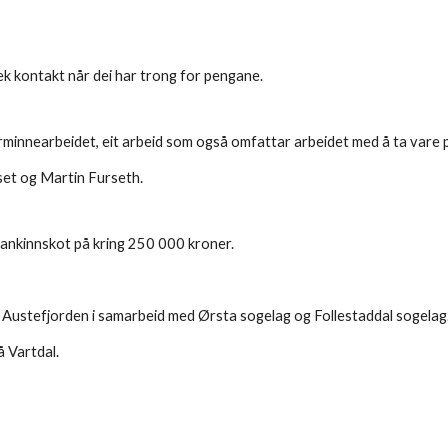
tek kontakt når dei har trong for pengane.
ulturminnearbeidet, eit arbeid som også omfattar arbeidet med å ta var
set og Martin Furseth.
ankinnskot på kring 250 000 kroner.
 Austefjorden i samarbeid med Ørsta sogelag og Follestaddal sogelag
å Vartdal.