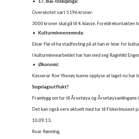
17. mai-tilskipinga:
Overskotet vart 5196 kroner.
3000 kroner skal gå til 4. klasse. Foreldrekontakten 
Kulturminnenemnda:
Einar Flø vil ha stadfesting på at han er leiar for k
I kulturminnearbeidet har han med seg Ragnhild Enge
Økonomi:
Kasserar Roe Yksnøy kunne opplyse at laget no har b
Sogelagsutflukt?
Framlegg om tur til Årsetøya og Årsetøysamlingane i
Det kan også vere aktuelt med tur til Fiskerimuseet p
10.09.13,
Roar Rønning,