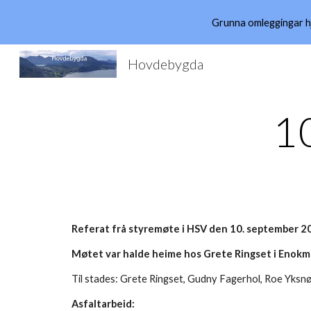
Grunna omleggingar hjå
Sk
Hovdebygda
1
Referat frå styremøte i HSV den 10. september 2
Møtet var halde heime hos Grete Ringset i Enokma
Til stades: Grete Ringset, Gudny Fagerhol, Roe Yksn
Asfaltarbeid: