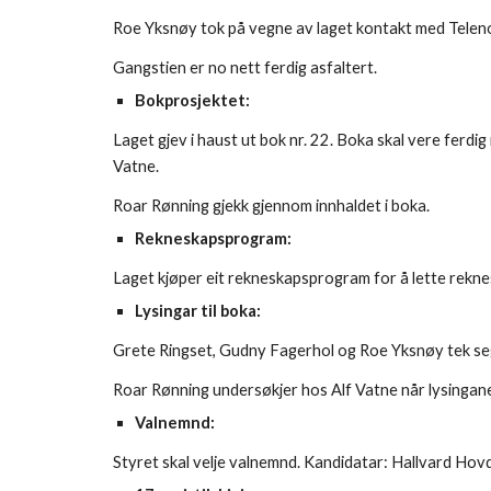
Roe Yksnøy tok på vegne av laget kontakt med Teleno
Gangstien er no nett ferdig asfaltert.
Bokprosjektet:
Laget gjev i haust ut bok nr. 22. Boka skal vere ferdig 
Vatne.
Roar Rønning gjekk gjennom innhaldet i boka.
Rekneskapsprogram:
Laget kjøper eit rekneskapsprogram for å lette rek
Lysingar til boka:
Grete Ringset, Gudny Fagerhol og Roe Yksnøy tek seg a
Roar Rønning undersøkjer hos Alf Vatne når lysingane
Valnemnd:
Styret skal velje valnemnd. Kandidatar: Hallvard Hov