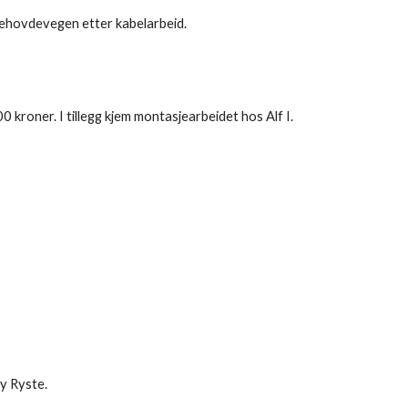
rehovdevegen etter kabelarbeid.
0 kroner. I tillegg kjem montasjearbeidet hos Alf I. 
y Ryste.