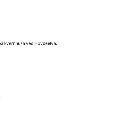
e på kvernhusa ved Hovdeelva.
.